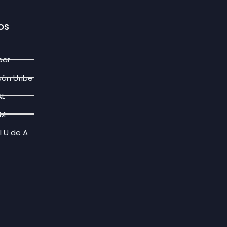
OS
par
bón Uribe
AL
FM
l U de A