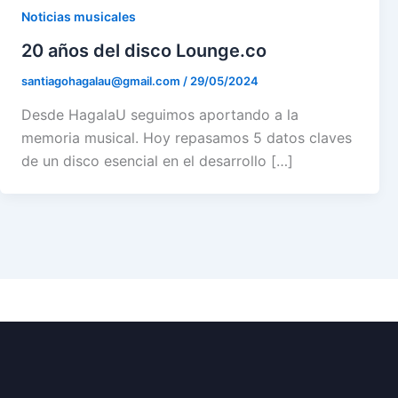
Noticias musicales
20 años del disco Lounge.co
santiagohagalau@gmail.com
/
29/05/2024
Desde HagalaU seguimos aportando a la
memoria musical. Hoy repasamos 5 datos claves
de un disco esencial en el desarrollo […]