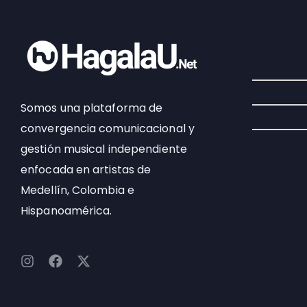
Somos una plataforma de
convergencia comunicacional y
gestión musical independiente
enfocada en artistas de
Medellín, Colombia e
Hispanoamérica.
I
F
X
n
a
-
s
c
t
t
e
w