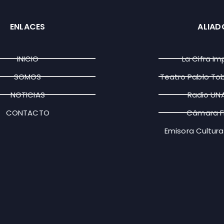
ENLACES
ALIAD
INICIO
La Cifra Im
SOMOS
Teatro Pablo To
NOTICIAS
Radio UN
CONTACTO
Cámara 
Emisora Cultura