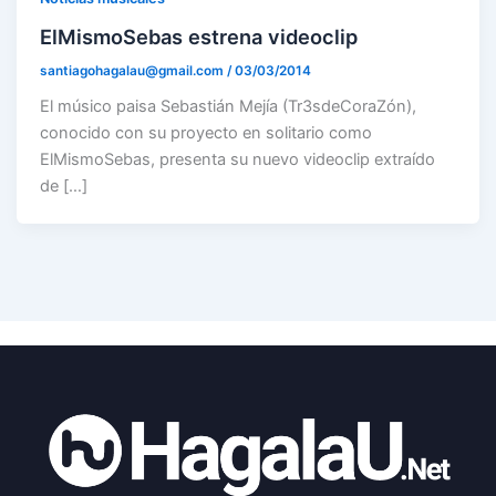
ElMismoSebas estrena videoclip
santiagohagalau@gmail.com
/
03/03/2014
El músico paisa Sebastián Mejía (Tr3sdeCoraZón),
conocido con su proyecto en solitario como
ElMismoSebas, presenta su nuevo videoclip extraído
de […]