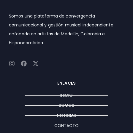
Somos una plataforma de convergencia
comunicacional y gestión musical independiente
enfocada en artistas de Medellín, Colombia e
Hispanoamérica.
I
F
X
n
a
-
s
c
t
t
e
w
ENLACES
a
b
i
g
o
t
INICIO
r
o
t
a
k
e
SOMOS
m
r
NOTICIAS
CONTACTO