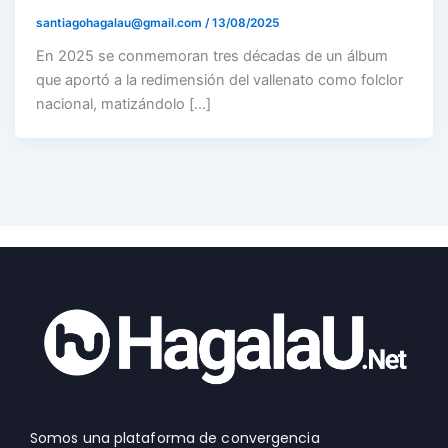
santiagohagalau@gmail.com
/
13/08/2025
En 2025 se conmemoran tres décadas de un álbum
que aportó a la redimensión del vallenato como folclor
nacional, matizándolo […]
Somos una plataforma de convergencia