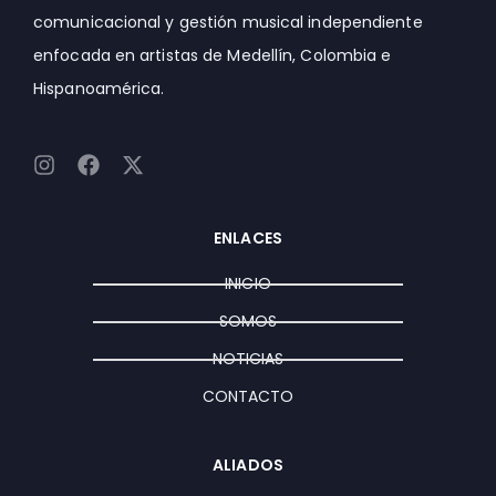
comunicacional y gestión musical independiente
enfocada en artistas de Medellín, Colombia e
Hispanoamérica.
I
F
X
n
a
-
s
c
t
t
e
w
ENLACES
a
b
i
g
o
t
INICIO
r
o
t
a
k
e
SOMOS
m
r
NOTICIAS
CONTACTO
ALIADOS