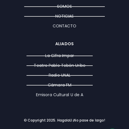
r
o
t
a
k
e
SOMOS
m
r
NOTICIAS
CONTACTO
ALIADOS
La Cifra Impar
Teatro Pablo Tobón Uribe
Radio UNAL
Cámara FM
Emisora Cultural U de A
© Copyright 2025. HagalaU ¡No pase de largo!