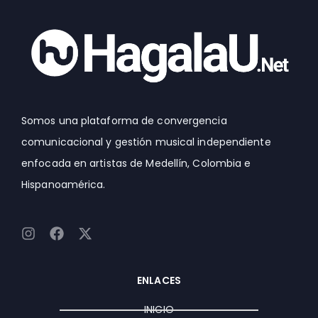
Somos una plataforma de convergencia
comunicacional y gestión musical independiente
enfocada en artistas de Medellín, Colombia e
Hispanoamérica.
I
F
X
n
a
-
s
c
t
t
e
w
ENLACES
a
b
i
g
o
t
INICIO