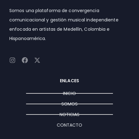
Somos una plataforma de convergencia
comunicacional y gestión musical independiente
enfocada en artistas de Medellín, Colombia e
Hispanoamérica.
I
F
X
n
a
-
s
c
t
t
e
w
ENLACES
a
b
i
g
o
t
INICIO
r
o
t
a
k
e
SOMOS
m
r
NOTICIAS
CONTACTO