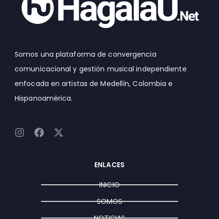
Somos una plataforma de convergencia
comunicacional y gestión musical independiente
enfocada en artistas de Medellín, Colombia e
Hispanoamérica.
I
F
X
n
a
-
s
c
t
t
e
w
ENLACES
a
b
i
g
o
t
INICIO
r
o
t
a
k
e
SOMOS
m
r
NOTICIAS