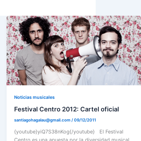
Noticias musicales
Festival Centro 2012: Cartel oficial
santiagohagalau@gmail.com
/
09/12/2011
{youtube}yiQ7S38nKog{/youtube} El Festival
Centro es una apuesta por la diversidad musical,