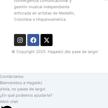
convergencia comunicacional y
gestión musical independiente
enfocada en artistas de Medellín,
Colombia e Hispanoamérica.
I
F
X
n
a
-
s
c
t
© Copyright 2025. HagalaU ¡No pase de largo!
t
e
w
a
b
i
g
o
t
r
o
t
Contáctanos
a
k
e
Bienvenidos a HagalaU
m
r
¡Hola, no pases de largo!
¿En qué podemos ayudarte?
Abrir chat