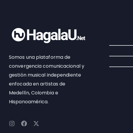
Somos una plataforma de
convergencia comunicacional y
gestión musical independiente
enfocada en artistas de
Medellín, Colombia e
Hispanoamérica.
I
F
X
n
a
-