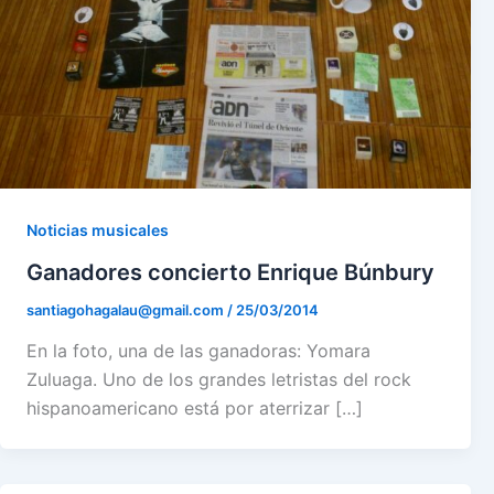
Noticias musicales
Ganadores concierto Enrique Búnbury
santiagohagalau@gmail.com
/
25/03/2014
En la foto, una de las ganadoras: Yomara
Zuluaga. Uno de los grandes letristas del rock
hispanoamericano está por aterrizar […]