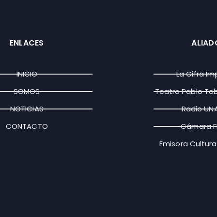
ENLACES
ALIAD
INICIO
La Cifra Im
SOMOS
Teatro Pablo To
NOTICIAS
Radio UN
CONTACTO
Cámara 
Emisora Cultura