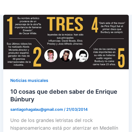
Noticias musicales
10 cosas que deben saber de Enrique
Búnbury
santiagohagalau@gmail.com
/
21/03/2014
Uno de los grandes letristas del rock
hispanoamericano está por aterrizar en Medellín