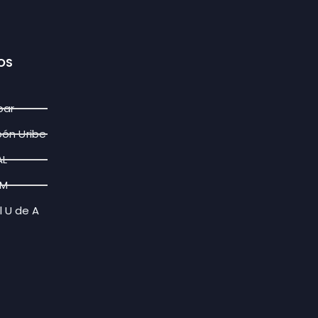
OS
par
bón Uribe
AL
FM
l U de A