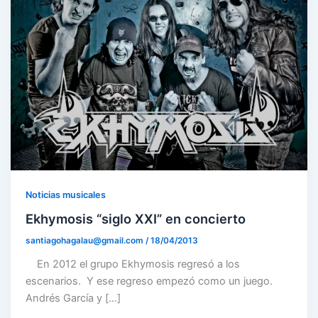
Noticias musicales
Ekhymosis “siglo XXI” en concierto
santiagohagalau@gmail.com
/
18/04/2013
En 2012 el grupo Ekhymosis regresó a los
escenarios. Y ese regreso empezó como un juego.
Andrés García y […]