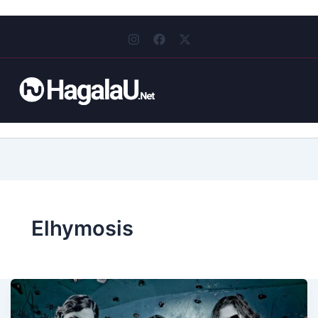
I
F
X
n
a
-
s
c
t
t
e
w
a
b
i
g
o
t
r
o
t
a
k
e
m
r
Elhymosis