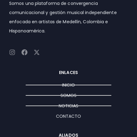
Somos una plataforma de convergencia
comunicacional y gestión musical independiente
enfocada en artistas de Medellín, Colombia e
Hispanoamérica.
I
F
X
n
a
-
s
c
t
t
e
w
ENLACES
a
b
i
g
o
t
INICIO
r
o
t
a
k
e
SOMOS
m
r
NOTICIAS
CONTACTO
ALIADOS