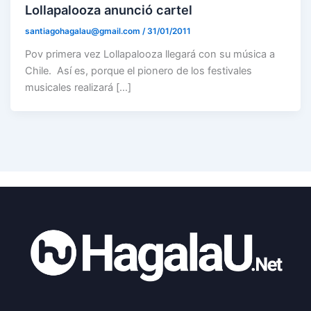
Lollapalooza anunció cartel
santiagohagalau@gmail.com
/
31/01/2011
Pov primera vez Lollapalooza llegará con su música a
Chile. Así es, porque el pionero de los festivales
musicales realizará […]