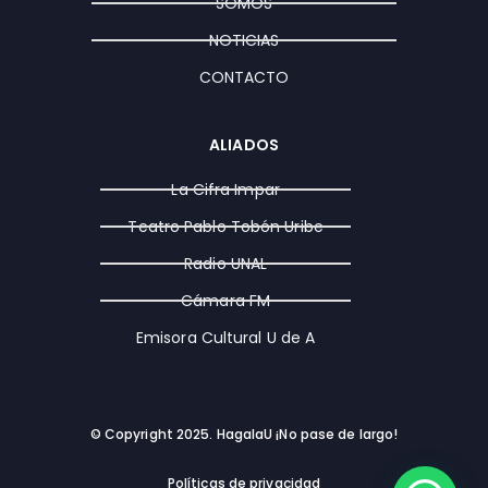
a
k
e
SOMOS
m
r
NOTICIAS
CONTACTO
ALIADOS
La Cifra Impar
Teatro Pablo Tobón Uribe
Radio UNAL
Cámara FM
Emisora Cultural U de A
© Copyright 2025. HagalaU ¡No pase de largo!
Políticas de privacidad