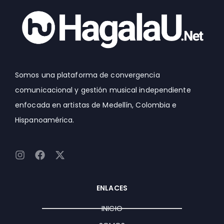
Somos una plataforma de convergencia
comunicacional y gestión musical independiente
enfocada en artistas de Medellín, Colombia e
Hispanoamérica.
I
F
X
n
a
-
s
c
t
t
e
w
ENLACES
a
b
i
g
o
t
INICIO
r
o
t