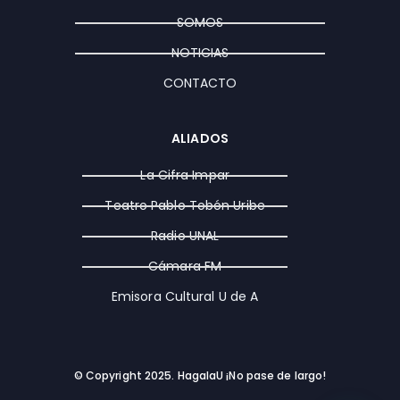
r
o
t
a
k
e
SOMOS
m
r
NOTICIAS
CONTACTO
ALIADOS
La Cifra Impar
Teatro Pablo Tobón Uribe
Radio UNAL
Cámara FM
Emisora Cultural U de A
© Copyright 2025. HagalaU ¡No pase de largo!