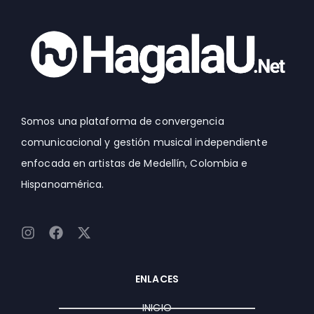
Somos una plataforma de convergencia
comunicacional y gestión musical independiente
enfocada en artistas de Medellín, Colombia e
Hispanoamérica.
I
F
X
n
a
-
s
c
t
t
e
w
ENLACES
a
b
i
g
o
t
INICIO