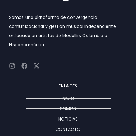
Somos una plataforma de convergencia
comunicacional y gestión musical independiente
enfocada en artistas de Medellín, Colombia e
Hispanoamérica.
I
F
X
n
a
-
s
c
t
t
e
w
ENLACES
a
b
i
g
o
t
INICIO
r
o
t
a
k
e
SOMOS
m
r
NOTICIAS
CONTACTO