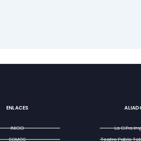
ENLACES
ALIAD
INICIO
La Cifra Im
SOMOS
Teatro Pablo To