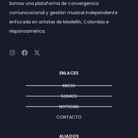
Somos una plataforma de convergencia
comunicacional y gestión musical independiente
enfocada en artistas de Medellín, Colombia e
Hispanoamérica.
I
F
X
n
a
-
s
c
t
t
e
w
ENLACES
a
b
i
g
o
t
INICIO
r
o
t
a
k
e
SOMOS
m
r
NOTICIAS
CONTACTO
ALIADOS