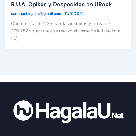
R.U.A, Opikus y Despedidos en URock
santiagohagalau@gmail.com
/
11/10/2011
Con un total de 225 bandas inscritas y cerca de
275.287 votaciones se realizó el cierre de la fase local
[…]