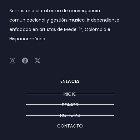
Somos una plataforma de convergencia
comunicacional y gestión musical independiente
enfocada en artistas de Medellín, Colombia e
Hispanoamérica.
I
F
X
n
a
-
s
c
t
t
e
w
ENLACES
a
b
i
g
o
t
INICIO
r
o
t
a
k
e
SOMOS
m
r
NOTICIAS
CONTACTO