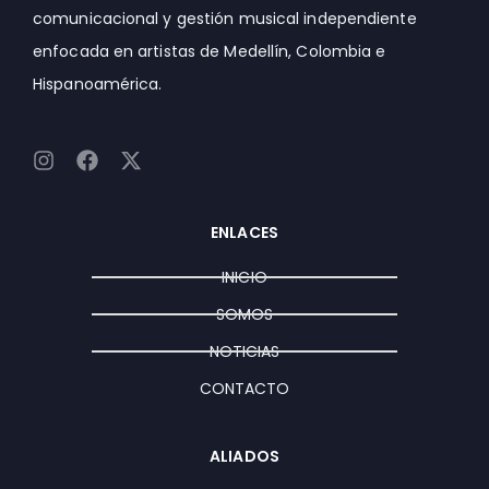
comunicacional y gestión musical independiente
enfocada en artistas de Medellín, Colombia e
Hispanoamérica.
I
F
X
n
a
-
s
c
t
t
e
w
ENLACES
a
b
i
g
o
t
INICIO
r
o
t
a
k
e
SOMOS
m
r
NOTICIAS
CONTACTO
ALIADOS