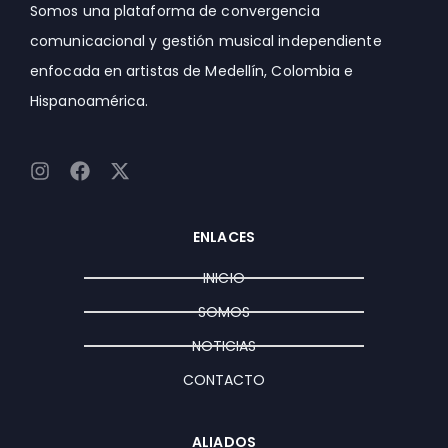
Somos una plataforma de convergencia
comunicacional y gestión musical independiente
enfocada en artistas de Medellín, Colombia e
Hispanoamérica.
I
F
X
n
a
-
s
c
t
t
e
w
ENLACES
a
b
i
g
o
t
INICIO
r
o
t
a
k
e
SOMOS
m
r
NOTICIAS
CONTACTO
ALIADOS