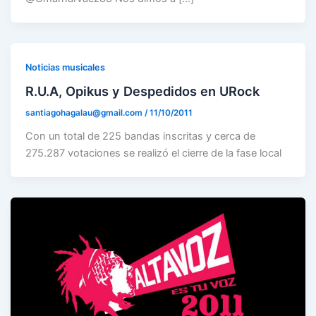
Noticias musicales
R.U.A, Opikus y Despedidos en URock
santiagohagalau@gmail.com
/
11/10/2011
Con un total de 225 bandas inscritas y cerca de
275.287 votaciones se realizó el cierre de la fase local