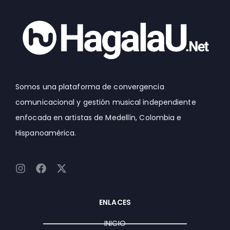
Somos una plataforma de convergencia
comunicacional y gestión musical independiente
enfocada en artistas de Medellín, Colombia e
Hispanoamérica.
I
F
X
n
a
-
s
c
t
t
e
w
ENLACES
a
b
i
g
o
t
INICIO
r
o
t