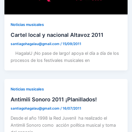
Noticias musicales
Cartel local y nacional Altavoz 2011
santiagohagalau@gmail.com
/
15/09/2011
HagalaU ¡No pase de largo! apoya el día a día de los
procesos de los festivales musicales en
Noticias musicales
Antimili Sonoro 2011 ¡Planillados!
santiagohagalau@gmail.com
/
16/07/2011
Desde el año 1998 la Red Juvenil ha realizado el
Antimili Sonoro como acción política musical y toma