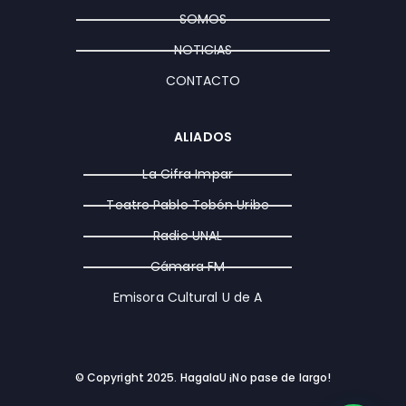
a
k
e
SOMOS
m
r
NOTICIAS
CONTACTO
ALIADOS
La Cifra Impar
Teatro Pablo Tobón Uribe
Radio UNAL
Cámara FM
Emisora Cultural U de A
© Copyright 2025. HagalaU ¡No pase de largo!