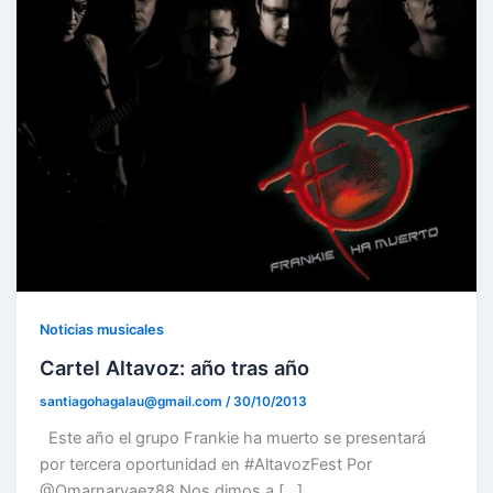
Noticias musicales
Cartel Altavoz: año tras año
santiagohagalau@gmail.com
/
30/10/2013
Este año el grupo Frankie ha muerto se presentará
por tercera oportunidad en #AltavozFest Por
@Omarnarvaez88 Nos dimos a […]