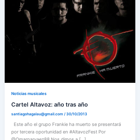
Noticias musicales
Cartel Altavoz: año tras año
santiagohagalau@gmail.com
/
30/10/2013
Este año el grupo Frankie ha muerto se presentará
por tercera oportunidad en #AltavozFest Por
@Omarnarvaez88 Nos dimos a […]