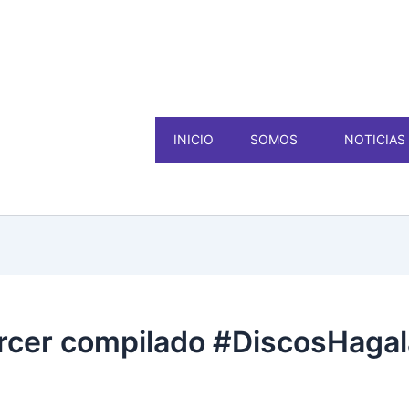
INICIO
SOMOS
NOTICIAS
tercer compilado #DiscosHaga